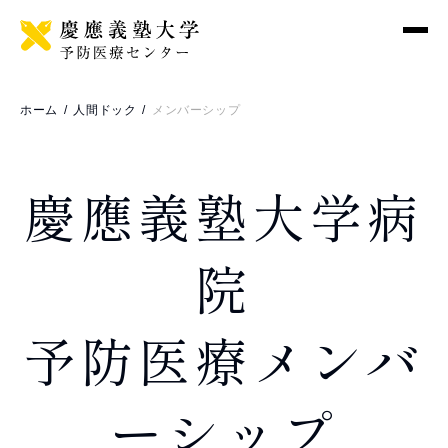
メ
ニ
ュ
ー
ホーム
人間ドック
メンバーシップ
ご予約・お問い合わせ
慶應義塾大学病
予防医療センター
予防医療とは
院
コンセプト
歴史と背景
予防医療メンバ
研究・教育
人間ドック
ーシップ